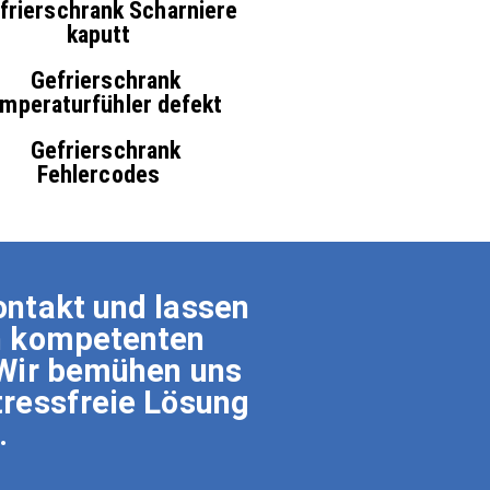
frierschrank Scharniere
kaputt
Gefrierschrank
mperaturfühler defekt
Gefrierschrank
Fehlercodes
ontakt und lassen
en kompetenten
 Wir bemühen uns
tressfreie Lösung
.