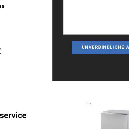
en
UNVERBINDLICHE 
€
service