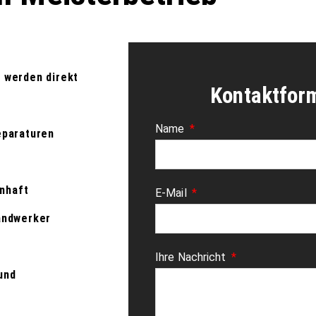
 werden direkt
Kontaktfor
Name
eparaturen
enhaft
E-Mail
andwerker
Ihre Nachricht
und