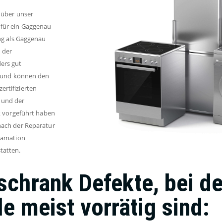
 über unser
 für ein Gaggenau
ung als Gaggenau
 der
ers gut
nd und können den
rtifizierten
 und der
nk vorgeführt haben
nach der Reparatur
klamation
tatten.
chrank Defekte, bei d
le meist vorrätig sind: