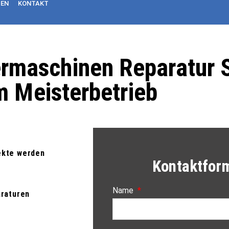
NEN
KONTAKT
ermaschinen Reparatur 
 Meisterbetrieb
ekte werden
Kontaktfor
Name
araturen