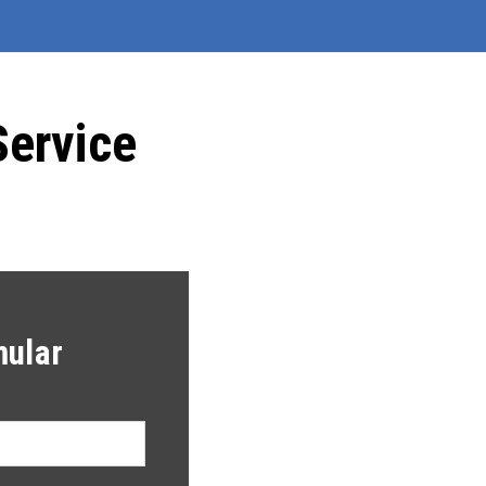
Service
mular