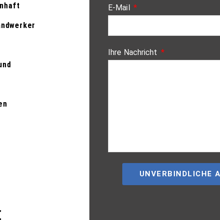
enhaft
E-Mail
andwerker
Ihre Nachricht
und
en
UNVERBINDLICHE 
€